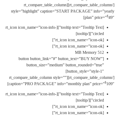
[/rt_compare_table_column][rt_compare_table_column
style=”highlight” caption=”START PACKAGE” info=”
plan” pric
[tooltip text=”Tooltip Text”][rt_icon icon_name=”icon-info-
circled”][/toolti
[rt_icon ic
[rt_icon ic
512 MB Memo
[button button_link=”#” button_text=”BUY NOW”
button_size=”medium” button_rounded=”true
button_style=”style-1″
[/rt_compare_table_column][rt_compare_table_column style=””
caption=”PRO PACKAGE” info=”monthly plan” price=
[tooltip text=”Tooltip Text”][rt_icon icon_name=”icon-info-
circled”][/toolti
[rt_icon ic
[rt_icon ic