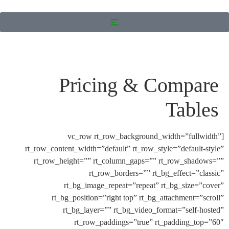
Pricing & Compa
Tabl
[vc_row rt_row_background_width=”full
rt_row_content_width=”default” rt_row_style=”default
rt_row_height=”” rt_column_gaps=”” rt_row_sha
rt_row_borders=”” rt_bg_effect=”c
rt_bg_image_repeat=”repeat” rt_bg_size=
rt_bg_position=”right top” rt_bg_attachment=”
rt_bg_layer=”” rt_bg_video_format=”self-
rt_row_paddings=”true” rt_padding_t