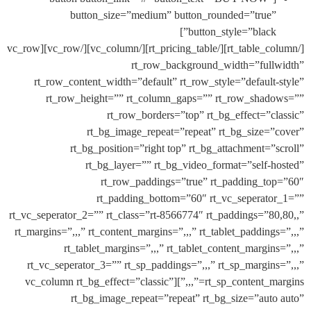
button_size=”medium” button_rounded=”true
button_style=”black”
[/rt_table_column][/rt_pricing_table][/vc_column][/vc_row][vc_row
rt_row_background_width=”ful
rt_row_content_width=”default” rt_row_style=”default
rt_row_height=”” rt_column_gaps=”” rt_row_sha
rt_row_borders=”top” rt_bg_effect=”c
rt_bg_image_repeat=”repeat” rt_bg_size=
rt_bg_position=”right top” rt_bg_attachment=”
rt_bg_layer=”” rt_bg_video_format=”self-
rt_row_paddings=”true” rt_padding_t
rt_padding_bottom=”60″ rt_vc_seperat
rt_vc_seperator_2=”” rt_class=”rt-8566774″ rt_paddings=”8
rt_margins=”,,,” rt_content_margins=”,,,” rt_tablet_padding
rt_tablet_margins=”,,,” rt_tablet_content_margin
rt_vc_seperator_3=”” rt_sp_paddings=”,,,” rt_sp_margin
rt_sp_content_margins=”,,,”][vc_column rt_bg_effect=”classic”
rt_bg_image_repeat=”repeat” rt_bg_size=”aut