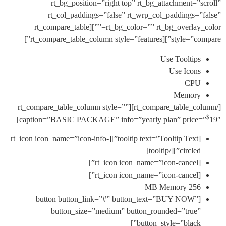
rt_bg_position=”right top” rt_bg_attachment=”
rt_col_paddings=”false” rt_wrp_col_paddings=
rt_bg_color=”” rt_bg_overlay_color=””][rt_compare_table
style=”compare”][rt_compare_tabl
Use Tooltip
Use Icon
CP
Memor
[/rt_compare_table_column][rt_compare_table_column style=””
caption=”BASIC PACKAGE” info=”yearly plan” price
[tooltip text=”Tooltip Text”][rt_icon icon_name=”icon-info-
circled”][/toolti
[rt_icon icon
[rt_icon icon
256 MB Memo
[button button_link=”#” button_text=”BUY NOW”
button_size=”medium” button_rounded=”true
button_style=”black”