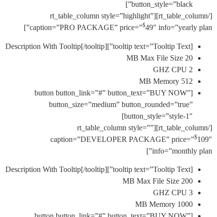
button_style=”black”
[/rt_table_column][rt_table_column style=”highlight”
$
caption=”PRO PACKAGE” price=”
49″ info=”yearl
[tooltip text=”Tooltip Te
20 MB Max File 
2 GHZ
512 MB Memo
[button button_link=”#” button_text=”BUY NOW”
button_size=”medium” button_rounded=”true
button_style=”style-1″
[/rt_table_column][rt_table_column style=””
caption=”DEVELOPER PACKAGE” price=
info=”monthly
[tooltip text=”Tooltip Te
200 MB Max File S
3 GHZ
1000 MB Memo
[button button_link=”#” button_text=”BUY NOW”