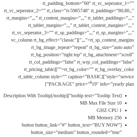
rt_padding_bottom=”60″ rt_vc_seperat
rt_vc_seperator_2=”” rt_class=”rt-5985748″ rt_paddings=”8
rt_margins=”,,,” rt_content_margins=”,,,” rt_tablet_padding
rt_tablet_margins=”,,,” rt_tablet_content_margin
rt_vc_seperator_3=”” rt_sp_paddings=”,,,” rt_sp_margin
rt_sp_content_margins=”,,,”][vc_column rt_bg_effect=”classic”
rt_bg_image_repeat=”repeat” rt_bg_size=”aut
rt_bg_position=”right top” rt_bg_attachment=”
rt_col_paddings=”false” rt_wrp_col_paddings=
rt_bg_color=”” rt_bg_overlay_color=””][rt_pricing_table
style=”service”][rt_table_column style=”” caption=”BASIC
$
PACKAGE” price=”
19″ info=”yearl
[tooltip text=”Tooltip Te
10 MB Max File 
1 GHZ
256 MB Memo
[button button_link=”#” button_text=”BUY NOW”
button_size=”medium” button_rounded=”true