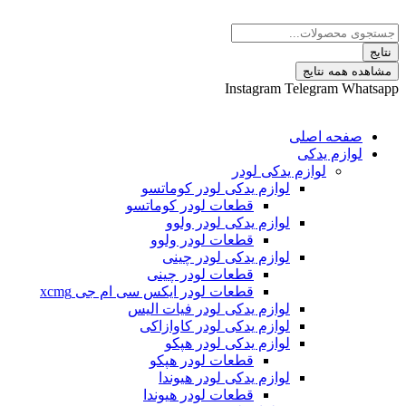
پرش
Search
به
...
محتوا
نتایج
مشاهده همه نتایج
Instagram
Telegram
Whatsapp
صفحه اصلی
لوازم یدکی
لوازم یدکی لودر
لوازم یدکی لودر کوماتسو
قطعات لودر کوماتسو
لوازم یدکی لودر ولوو
قطعات لودر ولوو
لوازم یدکی لودر چینی
قطعات لودر چینی
قطعات لودر ایکس سی ام جی xcmg
لوازم یدکی لودر فیات الیس
لوازم یدکی لودر کاوازاکی
لوازم یدکی لودر هپکو
قطعات لودر هپکو
لوازم یدکی لودر هیوندا
قطعات لودر هیوندا