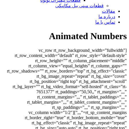
قطعات لیفتراک تویوتا
قطعات مینی بیل مکانیکی
ات
ره ما
 با ما
Animated Num
[vc_row rt_row_background_width=”f
rt_row_content_width=”default” rt_row_style=”defa
rt_row_height=”” rt_column_placemen
rt_column_view=”equal_heights” rt_colu
rt_row_shadows=”” rt_row_borders=”top” rt_bg_effect
rt_bg_image_repeat=”repeat” rt_bg_si
rt_bg_position=”right top” rt_bg_attachmen
rt_bg_layer=”” rt_bg_video_format=”self-hosted” rt_
7651377″ rt_paddings=”50,50,,” rt_mar
rt_content_margins=”,,,” rt_tablet_pad
rt_tablet_margins=”,,,” rt_tablet_content_ma
rt_sp_paddings=”,,,” rt_sp_mar
rt_sp_content_margins=”,,,”][vc_column width=”1/2″
rt_border_right=”true” rt_border_bottom_mob
rt_bg_effect=”classic” rt_bg_image_repea
rt_bg_size=”auto auto” rt_bg_position=”