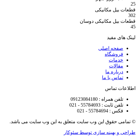
 مکانیکی
 مکانیکی دوسان
مفید
ه اصلی
شگاه
ات
ات
ره ما
 با ما
تماس
راه : 09123084180
 : 55784693 - 021
5578 - 021
قوق این وب سایت متعلق به این وب سایت می باشد.
هینه سازی توسط سئوکار