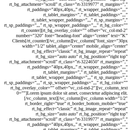
rt_bg_attachment=”scroll” rt_class=”rt-3319977″ rt_m
rt_paddings=”40px,40px,,” rt_wrapper_padd
rt_tablet_margins=”,” rt_tablet_pad
rt_tablet_wrapper_paddings=”,,,” rt_sp_m
rt_sp_paddings=”,,,” rt_sp_wrapper_paddings=”,,,” rt_b
rt_bg_overlay_color=”” offset=”vc_col-md-2″][rt_counter
number=”320″ font=”heading-font” align=”center
font_size=”30px”]Clients[/rt_counter][/vc_column][vc_column
width=”1/2″ tablet_align=”center” mobile_alig
rt_bg_effect=”classic” rt_bg_image_repea
rt_bg_size=”auto auto” rt_bg_position=”
rt_bg_attachment=”scroll” rt_class=”rt-3224650″ rt_m
rt_paddings=”40px,40px,,” rt_wrapper_padd
rt_tablet_margins=”,” rt_tablet_pad
rt_tablet_wrapper_paddings=”,,,” rt_sp_m
rt_sp_paddings=”,,,” rt_sp_wrapper_paddings=”,,,” rt_b
rt_bg_overlay_color=”” offset=”vc_col-md-2″][vc_c
0=””]Lorem ipsum dolor sit amet, consectetur adipi
[/vc_column_text][/vc_column][vc_column w
rt_border_right=”true” rt_border_bottom_mob
rt_bg_effect=”classic” rt_bg_image_repea
rt_bg_size=”auto auto” rt_bg_position=”
rt_bg_attachment=”scroll” rt_class=”rt-3319977″ rt_m
rt_paddings=”40px,40px,,” rt_wrapper_padd
rt_tablet_margins=”,” rt_tablet_pad