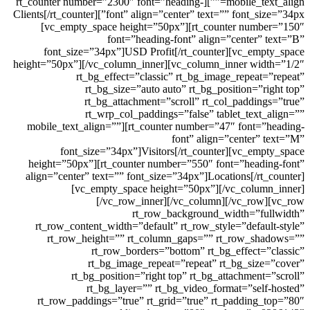
mobile_text_align=””][rt_counter number=”2300″ font=”heading-
font” align=”center” text=”” font_size=”34px”]Clients[/rt_counter]
[vc_empty_space height=”50px”][rt_counter nu
font=”heading-font” align=”center
font_size=”34px”]USD Profit[/rt_counter][vc_e
height=”50px”][/vc_column_inner][vc_column_inner w
rt_bg_effect=”classic” rt_bg_image_repea
rt_bg_size=”auto auto” rt_bg_position=”
rt_bg_attachment=”scroll” rt_col_paddi
rt_wrp_col_paddings=”false” tablet_tex
mobile_text_align=””][rt_counter number=”47″ font
font” align=”center
font_size=”34px”]Visitors[/rt_counter][vc_e
height=”50px”][rt_counter number=”550″ font=”hea
align=”center” text=”” font_size=”34px”]Locations[/r
[vc_empty_space height=”50px”][/vc_col
[/vc_row_inner][/vc_column][/vc_r
rt_row_background_width=”f
rt_row_content_width=”default” rt_row_style=”defa
rt_row_height=”” rt_column_gaps=”” rt_row_s
rt_row_borders=”bottom” rt_bg_effect
rt_bg_image_repeat=”repeat” rt_bg_si
rt_bg_position=”right top” rt_bg_attachmen
rt_bg_layer=”” rt_bg_video_format=”se
rt_row_paddings=”true” rt_grid=”true” rt_paddin