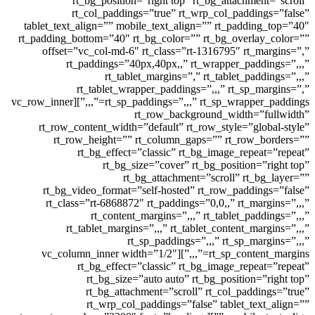
rt_bg_position=”right top” rt_bg_attachmen
rt_col_paddings=”true” rt_wrp_col_paddin
tablet_text_align=”” mobile_text_align=”” rt_paddin
rt_padding_bottom=”40″ rt_bg_color=”” rt_bg_overla
offset=”vc_col-md-6″ rt_class=”rt-1316795″ rt_m
rt_paddings=”40px,40px,,” rt_wrapper_padd
rt_tablet_margins=”,” rt_tablet_pad
rt_tablet_wrapper_paddings=”,,,” rt_sp_m
rt_sp_paddings=”,,,” rt_sp_wrapper_paddings=”,,,”][vc_row_inner
rt_row_background_width=”f
rt_row_content_width=”default” rt_row_style=”glo
rt_row_height=”” rt_column_gaps=”” rt_row_
rt_bg_effect=”classic” rt_bg_image_repea
rt_bg_size=”cover” rt_bg_position=”
rt_bg_attachment=”scroll” rt_b
rt_bg_video_format=”self-hosted” rt_row_paddin
rt_class=”rt-6868872″ rt_paddings=”0,0,,” rt_mar
rt_content_margins=”,,,” rt_tablet_pad
rt_tablet_margins=”,,,” rt_tablet_content_ma
rt_sp_paddings=”,,,” rt_sp_mar
rt_sp_content_margins=”,,,”][vc_column_inner width=”1/2″
rt_bg_effect=”classic” rt_bg_image_repea
rt_bg_size=”auto auto” rt_bg_position=”
rt_bg_attachment=”scroll” rt_col_paddi
rt_wrp_col_paddings=”false” tablet_tex