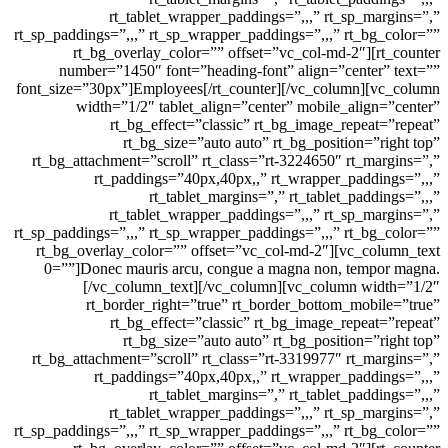
rt_tablet_wrapper_paddings=”,,,” rt_sp_m
rt_sp_paddings=”,,,” rt_sp_wrapper_paddings=”,,,” rt_b
rt_bg_overlay_color=”” offset=”vc_col-md-2″][
number=”1450″ font=”heading-font” align=”cente
font_size=”30px”]Employees[/rt_counter][/vc_column]
width=”1/2″ tablet_align=”center” mobile_alig
rt_bg_effect=”classic” rt_bg_image_repea
rt_bg_size=”auto auto” rt_bg_position=”
rt_bg_attachment=”scroll” rt_class=”rt-3224650″ rt_m
rt_paddings=”40px,40px,,” rt_wrapper_padd
rt_tablet_margins=”,” rt_tablet_pad
rt_tablet_wrapper_paddings=”,,,” rt_sp_m
rt_sp_paddings=”,,,” rt_sp_wrapper_paddings=”,,,” rt_b
rt_bg_overlay_color=”” offset=”vc_col-md-2″][vc_c
0=””]Donec mauris arcu, congue a magna non, tem
[/vc_column_text][/vc_column][vc_column w
rt_border_right=”true” rt_border_bottom_mob
rt_bg_effect=”classic” rt_bg_image_repea
rt_bg_size=”auto auto” rt_bg_position=”
rt_bg_attachment=”scroll” rt_class=”rt-3319977″ rt_m
rt_paddings=”40px,40px,,” rt_wrapper_padd
rt_tablet_margins=”,” rt_tablet_pad
rt_tablet_wrapper_paddings=”,,,” rt_sp_m
rt_sp_paddings=”,,,” rt_sp_wrapper_paddings=”,,,” rt_b