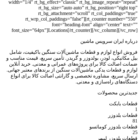
width=”1/4″ rt_bg_effect=”classic” rt_bg_image_repea
rt_bg_size=”auto auto” rt_bg_position=”
rt_bg_attachment=”scroll” rt_col_paddi
rt_wrp_col_paddings=”false”][rt_counter nu
font=”heading-font” align=”cente
font_size=”64px”]Locations[/rt_counter][/vc_column
ران سرویس ماشین
ع لوازم و قطعات ماشین‌آلات سنگین باکیفیت، شامل
ی، لودر، بولدوزر و گریدر. تأمین سریع، قیمت مناسب و
ت کالا برای پروژه‌های عمرانی و معدنی. خرید آنلاین
عات یدکی ماشین‌آلات سنگین از برندهای معتبر جهانی.
ع، مشاوره تخصصی و گارانتی اصالت کالا برای انواع
 راه‌سازی و معدنی.
 محصولات
بکت
وزر
وزر کوماتسو
وزر لیبهر