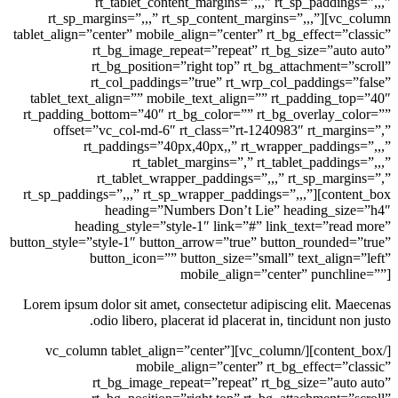
rt_tablet_content_margins=”,,,” rt_sp_padd
rt_sp_margins=”,,,” rt_sp_content_margins=”,,,”]
tablet_align=”center” mobile_align=”center” rt_bg_effect
rt_bg_image_repeat=”repeat” rt_bg_size=”
rt_bg_position=”right top” rt_bg_attachmen
rt_col_paddings=”true” rt_wrp_col_paddin
tablet_text_align=”” mobile_text_align=”” rt_paddin
rt_padding_bottom=”40″ rt_bg_color=”” rt_bg_overla
offset=”vc_col-md-6″ rt_class=”rt-1240983″ rt_m
rt_paddings=”40px,40px,,” rt_wrapper_padd
rt_tablet_margins=”,” rt_tablet_pad
rt_tablet_wrapper_paddings=”,,,” rt_sp_m
rt_sp_paddings=”,,,” rt_sp_wrapper_paddings=”,,,”][c
heading=”Numbers Don’t Lie” heading_
heading_style=”style-1″ link=”#” link_text=”
button_style=”style-1″ button_arrow=”true” button_roun
button_icon=”” button_size=”small” text_al
mobile_align=”center” pun
Lorem ipsum dolor sit amet, consectetur adipiscing eli
odio libero, placerat id placerat in, tincidun
[/content_box][/vc_column][vc_column tablet_align=”center”
mobile_align=”center” rt_bg_effect
rt_bg_image_repeat=”repeat” rt_bg_size=”