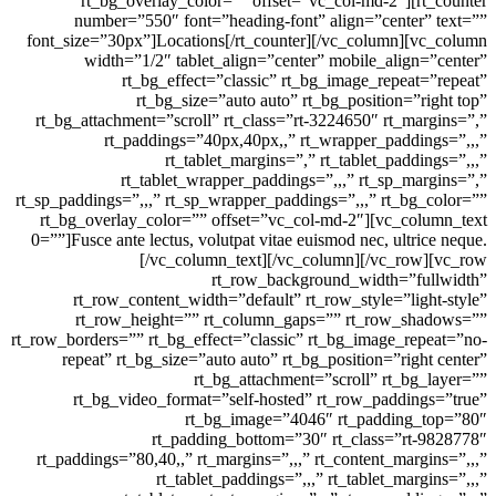
rt_bg_overlay_color=”” offset=”vc_col-md-2″][
number=”550″ font=”heading-font” align=”cente
font_size=”30px”]Locations[/rt_counter][/vc_column]
width=”1/2″ tablet_align=”center” mobile_alig
rt_bg_effect=”classic” rt_bg_image_repea
rt_bg_size=”auto auto” rt_bg_position=”
rt_bg_attachment=”scroll” rt_class=”rt-3224650″ rt_m
rt_paddings=”40px,40px,,” rt_wrapper_padd
rt_tablet_margins=”,” rt_tablet_pad
rt_tablet_wrapper_paddings=”,,,” rt_sp_m
rt_sp_paddings=”,,,” rt_sp_wrapper_paddings=”,,,” rt_b
rt_bg_overlay_color=”” offset=”vc_col-md-2″][vc_c
0=””]Fusce ante lectus, volutpat vitae euismod nec, ult
[/vc_column_text][/vc_column][/vc_r
rt_row_background_width=”f
rt_row_content_width=”default” rt_row_style=”li
rt_row_height=”” rt_column_gaps=”” rt_row_s
rt_row_borders=”” rt_bg_effect=”classic” rt_bg_image_r
repeat” rt_bg_size=”auto auto” rt_bg_position=”rig
rt_bg_attachment=”scroll” rt_b
rt_bg_video_format=”self-hosted” rt_row_paddi
rt_bg_image=”4046″ rt_padding
rt_padding_bottom=”30″ rt_class=”r
rt_paddings=”80,40,,” rt_margins=”,,,” rt_content_mar
rt_tablet_paddings=”,,,” rt_tablet_ma